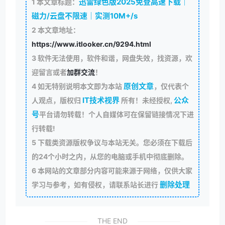
迅雷绿色版2025免登高速下载｜
1
本文章标题：
磁力/云盘不限速｜实测10M+/s
2
本文章地址：
https://www.itlooker.cn/9294.html
3
软件无法使用，软件和谐，网盘失效，找资源，欢
迎留言或者
加群交流
！
原创文章
4
如无特别说明本文即为本站
，仅代表个
IT技术视界
公众
人观点，版权归
所有！未经授权,
号
平台请勿转载！个人自媒体可在保留链接情况下进
行转载!
5
下载类资源版权争议与本站无关。您必须在下载后
的24个小时之内，从您的电脑或手机中彻底删除。
6
本网站的文章部分内容可能来源于网络，仅供大家
删除处理
学习与参考，如有侵权，请联系站长进行
THE END