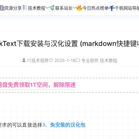
资源分享
技术教程
联系站长
今日热点榜单
千帆网站导
rkText下载安装与汉化设置 (markdown快捷键
2025-1-18
IT技术视界
专业软件
技术教程
网盘免费领取1T空间，解除限速
百
1
2
要求的可以直接选择
3、免安装的汉化包
3
4