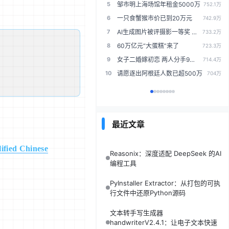
5
邹市明上海场馆年租金5000万
深“V”反弹，大消息引爆！大幅回撤下，这些业绩暴增股，估值将猛跌（附名单）
752.1万
6
一只食蟹猴市价已到20万元
曾被誉为“小浓眉”，26岁场均能够交出21+9，31岁却在NBA销声匿迹
742.9万
7
AI生成图片被评摄影一等奖 官方通报
歌手赛后采访，胡彦斌坦言演唱庙堂之外原因，齐豫窦靖童互相好评
733.2万
8
60万亿元“大蛋糕”来了
日本海保船驶入台海，中方严正交涉，日方态度嚣张：不接受
723.3万
9
女子二婚嫁初恋 两人分手9年后偶遇
高市早苗想不通，14国发布联合声明，中方为何只单独召见日本公使
714.4万
10
请愿逐出阿根廷人数已超500万
国民党明确拒绝一国两制！舆论炸锅：其实只剩一国一制可选
704万
最近文章
ified Chinese
Reasonix：深度适配 DeepSeek 的AI
编程工具
PyInstaller Extractor：从打包的可执
行文件中还原Python源码
文本转手写生成器
handwriterV2.4.1：让电子文本快速