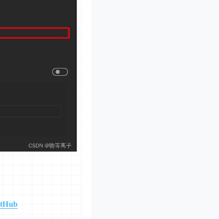
itHub