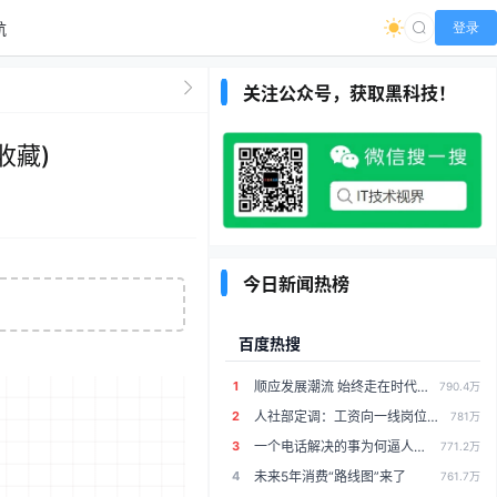
航
登录
关注公众号，获取黑科技！
收藏)
今日新闻热榜
度热搜
网易新闻
1
顺应发展潮流 始终走在时代前列
18岁少年拆极核电池砸窗救人！品牌方兑现承诺：赠送一台定制版AE8电摩
790.4万
2
人社部定调：工资向一线岗位倾斜
江苏警官学院持续火爆，毕业就上班是最现实的就业选择
781万
3
一个电话解决的事为何逼人走投无路
三方疯抢！雄鹿加入快船老鹰争夺战，计划先签后换引进掘金沃特森
771.2万
4
未来5年消费“路线图”来了
39℃！还不够，明天入伏接着烤！连晴4天，这天起雨水来降温了....
761.7万