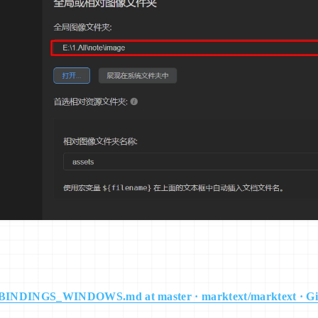
BINDINGS_WINDOWS.md at master · marktext/marktext · G