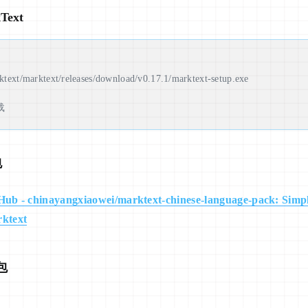
5
ext
6
7
8
ktext/marktext/releases/download/v0.17.1/marktext-setup.exe
9
10
载
包
Hub - chinayangxiaowei/marktext-chinese-language-pack: Simpl
rktext
包