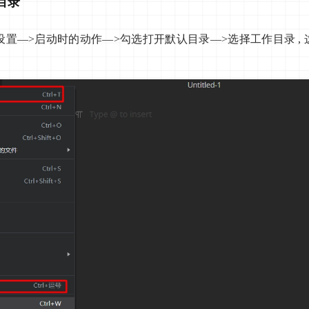
目录
设置—>启动时的动作—>勾选打开默认目录—>选择工作目录 ,