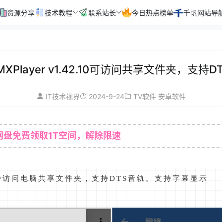
资源分享
技术教程
联系站长
今日热点榜单
千帆网站导
MXPlayer v1.42.10可访问共享文件夹，支持D
2024-9-24
IT技术视界
TV软件
安卓软件
网盘免费领取1T空间，解除限速
百
1
持访问电脑共享文件夹，支持DTS音轨。支持字幕显示
2
3
4