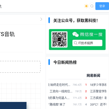
航
登录
关注公众号，获取黑科技！
TS音轨
今日新闻热榜
度热搜
网易新闻
1
顺应发展潮流 始终走在时代前列
18岁少年拆极核电池砸窗救人！品牌方兑现承诺：赠送一台定制版AE8电摩
790.4万
2
人社部定调：工资向一线岗位倾斜
江苏警官学院持续火爆，毕业就上班是最现实的就业选择
781万
3
一个电话解决的事为何逼人走投无路
三方疯抢！雄鹿加入快船老鹰争夺战，计划先签后换引进掘金沃特森
771.2万
4
未来5年消费“路线图”来了
39℃！还不够，明天入伏接着烤！连晴4天，这天起雨水来降温了....
761.7万