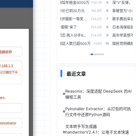
5
邹市明上海场馆年租金5000万
深“V”反弹，大消息引爆！大幅回撤下，这些业绩暴增股，估值将猛跌（附名单）
752.1万
6
一只食蟹猴市价已到20万元
曾被誉为“小浓眉”，26岁场均能够交出21+9，31岁却在NBA销声匿迹
742.9万
7
AI生成图片被评摄影一等奖 官方通报
歌手赛后采访，胡彦斌坦言演唱庙堂之外原因，齐豫窦靖童互相好评
733.2万
8
60万亿元“大蛋糕”来了
日本海保船驶入台海，中方严正交涉，日方态度嚣张：不接受
723.3万
9
女子二婚嫁初恋 两人分手9年后偶遇
高市早苗想不通，14国发布联合声明，中方为何只单独召见日本公使
714.4万
10
请愿逐出阿根廷人数已超500万
国民党明确拒绝一国两制！舆论炸锅：其实只剩一国一制可选
704万
最近文章
Reasonix：深度适配 DeepSeek 的AI
编程工具
PyInstaller Extractor：从打包的可执
行文件中还原Python源码
文本转手写生成器
handwriterV2.4.1：让电子文本快速